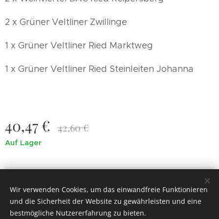
2 x Grüner Veltliner Zwillinge
1 x Grüner Veltliner Ried Marktweg
1 x Grüner Veltliner Ried Steinleiten Johanna
40,47
€
42,60
€
Auf Lager
© 2017
Dunkl.
Alle Rechte vorbehalten.
Wir verwenden Cookies, um das einwandfreie Funktionieren
Cookies
und die Sicherheit der Website zu gewährleisten und eine
bestmögliche Nutzererfahrung zu bieten.