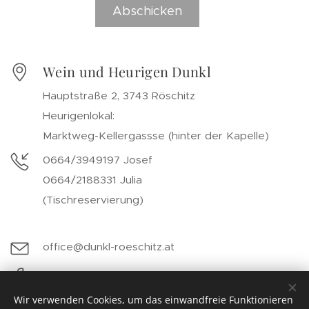
Abschicken
Wein und Heurigen Dunkl
Hauptstraße 2, 3743 Röschitz
Heurigenlokal:
Marktweg-Kellergassse (hinter der Kapelle)
0664/3949197 Josef
0664/2188331 Julia
(Tischreservierung)
office@dunkl-roeschitz.at
https://www.facebook.com/Dunkl-Wein-
Heurigen-1524648081172804/
Wir verwenden Cookies, um das einwandfreie Funktionieren