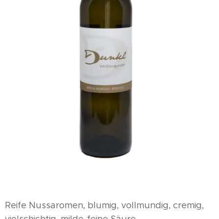
Reife Nussaromen, blumig, vollmundig, cremig,
vielschichtig, milde-feine Säure.