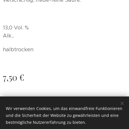
13,0 Vol. %
Alk.,
halbtrocken
7,50
€
© 2017
Dunkl.
Alle Rechte vorbehalten.
Wir verwenden Cookies, um das einwandfreie Funktionieren
Cookies
und die Sicherheit der Website zu gewährleisten und eine
bestmögliche Nutzererfahrung zu bieten.